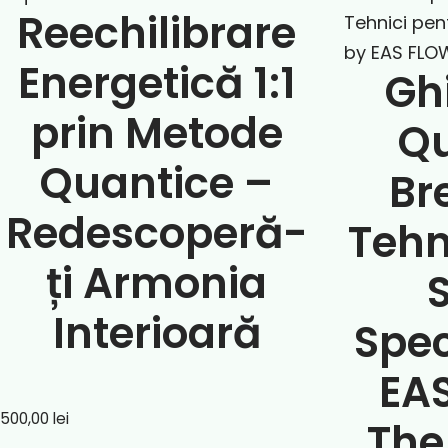
Reechilibrare
Energetică 1:1
Gh
prin Metode
Q
Quantice –
Br
Redescoperă-
Tehn
ți Armonia
S
Interioară
Spec
EA
500,00
lei
The