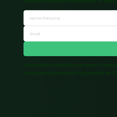
Primește fluxurile de informație cu cele 
Informațiile colectate prin acest formul
produsele și activitățile organizate de