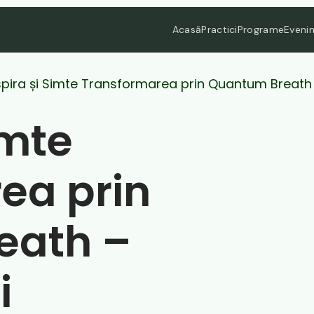
Acasă
Practici
Programe
Eveni
pira și Simte Transformarea prin Quantum Breat
imte
ea prin
eath –
i