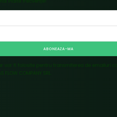
mai înalte frecvențe!
ABONEAZA-MA
ar vor fi folosite pentru transmiterea de emailuri
 EAS FLOW COMPANY SRL.