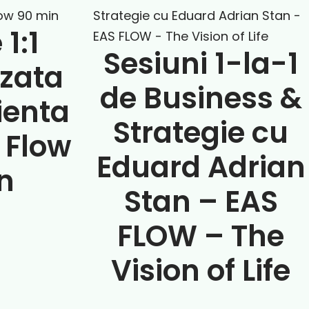
1:1
Sesiuni 1-la-1
izata
de Business &
ienta
Strategie cu
Flow
Eduard Adrian
n
Stan – EAS
FLOW – The
Vision of Life