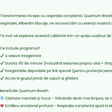
Transformarea începe cu respirația conștientă. Quantum Breath nu
respirației, eliberăm blocaje, ne reconectăm cu esența noastră ș
Te invit să explorezi această călătorie într-un spațiu susținut de 
Ce include programul?
4 sesiuni inregistrate
Durata: 60 de minute (incluzând sesiunea propriu-zisă + timp
Înregistrările disponibile pe link special (pentru protecția perso
Acces la grupul privat de suport și ghidare
Beneficiile Quantum Breath
Claritate mentală și focus – Gândurile devin mai limpezi, iar de
Echilibru emoțional profund – Respirația conștientă ajută la el