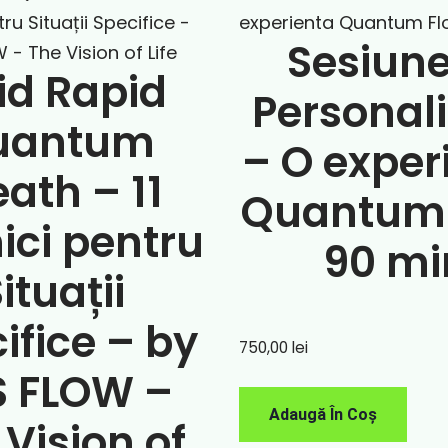
Sesiune 
id Rapid
Personal
uantum
– O exper
eath – 11
Quantum 
ici pentru
90 mi
ituații
ifice – by
750,00
lei
S FLOW –
Adaugă În Coș
 Vision of