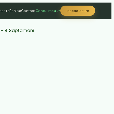
mente
Echipa
Contact
Contul meu ↗
Începe acum
h – 4 Saptamani