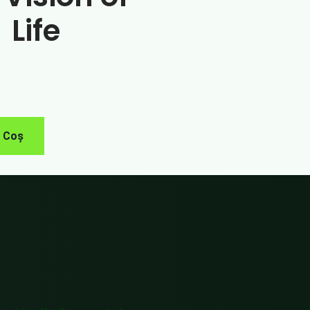
Life
n Coș