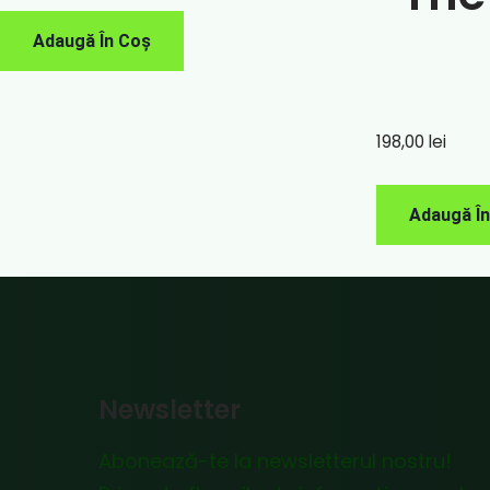
Adaugă În Coș
198,00
lei
Adaugă Î
Newsletter
Abonează-te la newsletterul nostru!