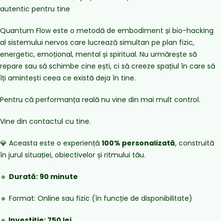
autentic pentru tine
Quantum Flow este o metodă de embodiment și bio-hacking
al sistemului nervos care lucrează simultan pe plan fizic,
energetic, emoțional, mental și spiritual. Nu urmărește să
repare sau să schimbe cine ești, ci să creeze spațiul în care să
îți amintești ceea ce există deja în tine.
Pentru că performanța reală nu vine din mai mult control.
Vine din contactul cu tine.
💎 Aceasta este o experiență
100% personalizată
, construită
în jurul situației, obiectivelor și ritmului tău.
🔹
Durată: 90 minute
🔹 Format: Online sau fizic (în funcție de disponibilitate)
🔹
Investiție: 750 lei