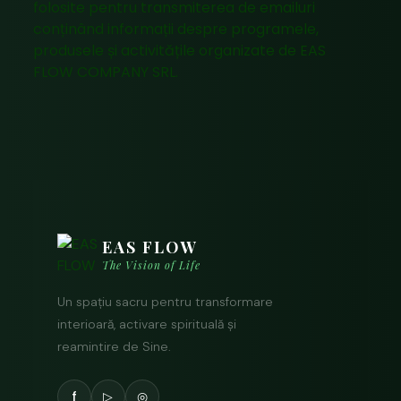
folosite pentru transmiterea de emailuri
conținând informații despre programele,
produsele și activitățile organizate de EAS
FLOW COMPANY SRL.
EAS FLOW
The Vision of Life
Un spațiu sacru pentru transformare
interioară, activare spirituală și
reamintire de Sine.
f
▷
◎