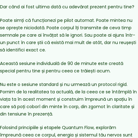
Dar când ai fost ultima dată cu adevărat prezent pentru tine?
Poate simți că funcționezi pe pilot automat. Poate mintea nu
se oprește niciodată. Poate corpul îți transmite de ceva timp
semnale pe care ai învățat să le ignori. Sau poate ai ajuns într-
un punct în care știi că există mai mult de atât, dar nu reușești
să identifici exact ce.
Această sesiune individuală de 90 de minute este creată
special pentru tine și pentru ceea ce trăiești acum.
Nu este o sesiune standard și nu urmează un protocol rigid.
Pornim de la realitatea ta actuală, de la ceea ce se întâmplă în
viața ta în acest moment și construim împreună un spațiu în
care să poți coborî din minte în corp, din zgomot în claritate și
din tensiune în prezență.
Folosind principiile și etapele Quantum Flow, explorăm
împreună ceea ce corpul, energia și sistemul tău nervos sunt